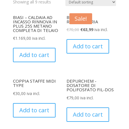
Showing all 9 results
BIASI – CALDAIA AD
BIASI – KIT
Sale!
INCASSO RINNOVA IN
RUBINETTERIA
PLUS 25S METANO
€
70,00
€
63,99
iva incl.
COMPLETA DI TELAIO
€
1.169,00
iva incl.
Add to cart
Add to cart
COPPIA STAFFE MIDI
DEPURCHEM -
TYPE
DOSATORE DI
POLIFOSFATO FIL-DOS
€
30,00
iva incl.
€
79,00
iva incl.
Add to cart
Add to cart