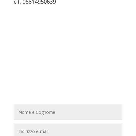
c.f. 05814950639
Tremante s.r.l.
Dove trovarci
Il nostro punto vendita si trova in Strada
Comunale
Dell’Oliva n°2/b – 80147 – Napoli (NA)
Chiamaci
Puoi chiamarci ai seguenti recapiti telefonici:
tel: 081 5965988 / 081 5963335
Orari di lavoro
Siamo aperti dal Lunedì al Venerdì, dalle
08:00 alle 14:00 e dalle 14:30 alle 18:00; Il
Sabato dalle 08,30 alle 12,00.