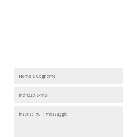
Comunale
Dell’Oliva n°2/b – 80147 – Napoli (NA)
Chiamaci
Puoi chiamarci ai seguenti recapiti telefonici:
tel: 081 5965988 / 081 5963335
Orari di lavoro
Siamo aperti dal Lunedì al Venerdì, dalle
08:00 alle 14:00 e dalle 14:30 alle 18:00; Il
Sabato dalle 08,30 alle 12,00.