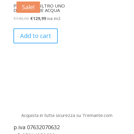
PROFINE – FILTRO UNO
Sale!
DEPURATORE ACQUA
€
140,00
€
129,99
iva incl.
Add to cart
Acquista in tutta sicurezza su Tremante.com
p.iva 07632070632