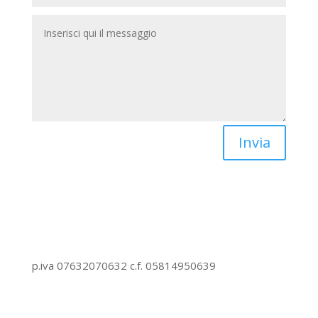
Invia
Tremante s.r.l.
p.iva 07632070632 c.f. 05814950639
Dove trovarci
Il nostro punto vendita si trova in Strada